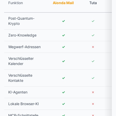
P
Funktion
Aionda Mail
Tuta
Post-Quantum-
✓
✓
Krypto
Zero-Knowledge
✓
✓
Wegwerf-Adressen
✓
✗
Verschlüsselter
✓
✓
Kalender
Verschlüsselte
✓
✓
Kontakte
KI-Agenten
✓
✗
Lokale Browser-KI
✓
✗
MCP-Schnittstelle
✓
✗