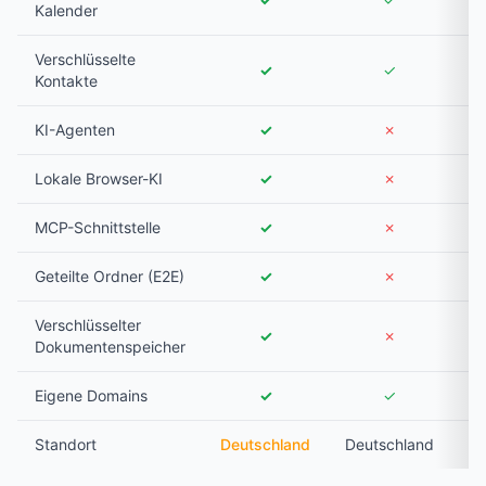
Kalender
Verschlüsselte
✓
✓
Kontakte
KI-Agenten
✓
✗
Lokale Browser-KI
✓
✗
MCP-Schnittstelle
✓
✗
Geteilte Ordner (E2E)
✓
✗
Verschlüsselter
✓
✗
Dokumentenspeicher
Eigene Domains
✓
✓
Standort
Deutschland
Deutschland
Sc